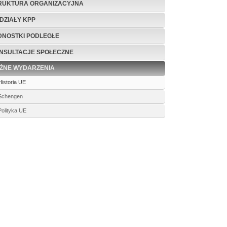
RUKTURA ORGANIZACYJNA
DZIAŁY KPP
DNOSTKI PODLEGŁE
NSULTACJE SPOŁECZNE
ŻNE WYDARZENIA
Historia UE
Schengen
Polityka UE