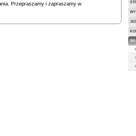
ST
ania. Przepraszamy i zapraszamy w
WY
JE
KO
WA