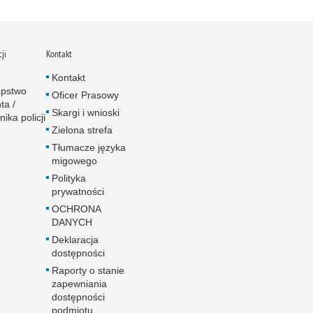
ji
Kontakt
Kontakt
ępstwo
Oficer Prasowy
ta /
Skargi i wnioski
ika policji
Zielona strefa
Tłumacze języka
migowego
Polityka
prywatności
OCHRONA
DANYCH
Deklaracja
dostępności
Raporty o stanie
zapewniania
dostępności
podmiotu