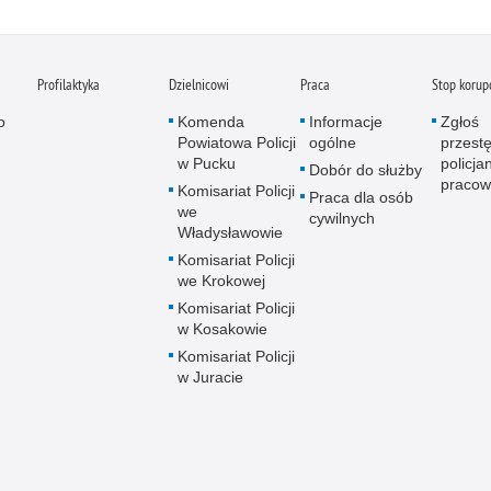
Profilaktyka
Dzielnicowi
Praca
Stop korupc
o
Komenda
Informacje
Zgłoś
Powiatowa Policji
ogólne
przest
w Pucku
policjan
Dobór do służby
pracown
Komisariat Policji
Praca dla osób
we
cywilnych
Władysławowie
Komisariat Policji
we Krokowej
Komisariat Policji
w Kosakowie
Komisariat Policji
w Juracie