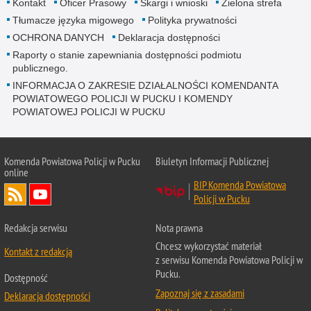
Kontakt
Oficer Prasowy
Skargi i wnioski
Zielona strefa
Tłumacze języka migowego
Polityka prywatności
OCHRONA DANYCH
Deklaracja dostępności
Raporty o stanie zapewniania dostępności podmiotu
publicznego.
INFORMACJA O ZAKRESIE DZIAŁALNOŚCI KOMENDANTA
POWIATOWEGO POLICJI W PUCKU I KOMENDY
POWIATOWEJ POLICJI W PUCKU
Komenda Powiatowa Policji w Pucku
Biuletyn Informacji Publicznej
online
BIP Komenda Powiatowa
Policji w Pucku
Redakcja serwisu
Nota prawna
Chcesz wykorzystać materiał
Kontakt z redakcją
z serwisu Komenda Powiatowa Policji w
Pucku.
Dostępność
Zapoznaj się z zasadami
Deklaracja dostępności